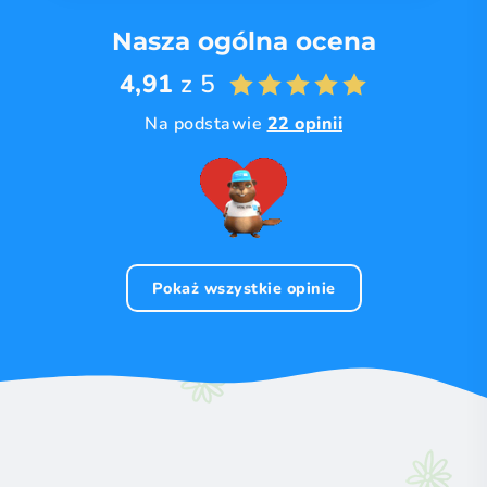
Nasza ogólna ocena
4,91
z 5
Na podstawie
22 opinii
Pokaż wszystkie opinie