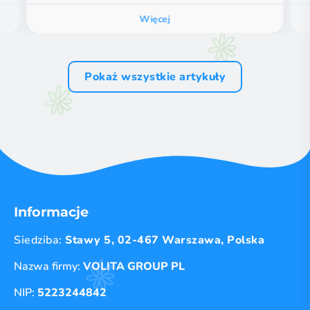
Więcej
Pokaż wszystkie artykuły
Informacje
Siedziba:
Stawy 5, 02-467 Warszawa, Polska
Nazwa firmy:
VOLITA GROUP PL
NIP:
5223244842