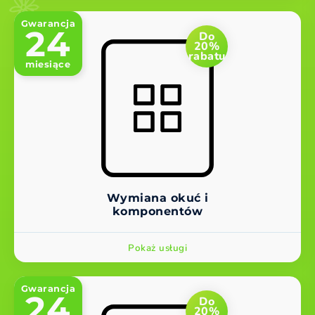
Gwarancja
24
Do
20%
rabatu
miesiące
Wymiana okuć i
komponentów
Pokaż usługi
Gwarancja
24
Do
20%