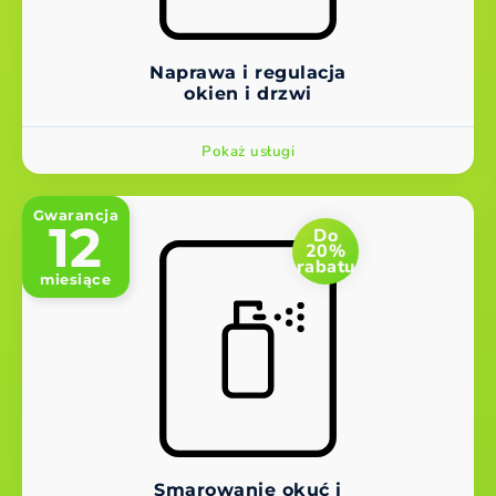
Naprawa i regulacja
okien i drzwi
Pokaż usługi
Gwarancja
12
Do
20%
rabatu
miesiące
Smarowanie okuć i