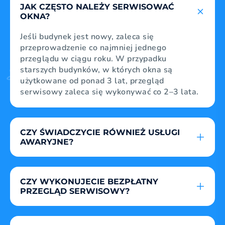
JAK CZĘSTO NALEŻY SERWISOWAĆ
Pozwoli to na stwierdzenie, czy uszczelka jest
OKNA?
pęknięta lub w inny sposób uszkodzona.
Jeśli budynek jest nowy, zaleca się
przeprowadzenie co najmniej jednego
przeglądu w ciągu roku. W przypadku
starszych budynków, w których okna są
użytkowane od ponad 3 lat, przegląd
serwisowy zaleca się wykonywać co 2–3 lata.
CZY ŚWIADCZYCIE RÓWNIEŻ USŁUGI
AWARYJNE?
Oczywiście ta usługa jest skierowana do osób,
które potrzebują natychmiastowej pomocy.
CZY WYKONUJECIE BEZPŁATNY
PRZYKŁAD: Nie można otworzyć drzwi
PRZEGLĄD SERWISOWY?
balkonowych, zepsute zawiasy lub pęknięta
szyba.
Tak. W pierwszej kolejności odwiedzi Cię
bezpłatnie nasz serwisant, który zaproponuje