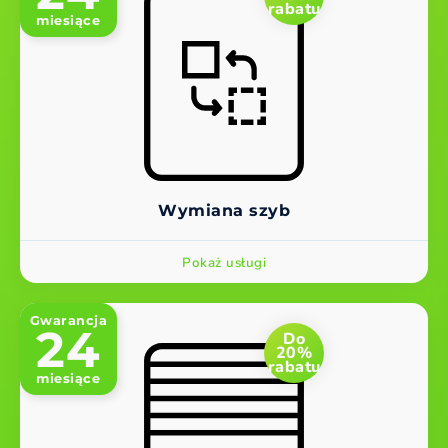
rabatu
miesiące
Wymiana szyb
Pokaż usługi
Gwarancja
24
Do
20%
rabatu
miesiące