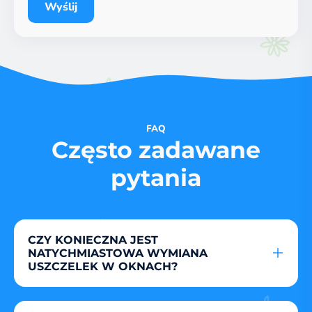
Wyślij
FAQ
Często zadawane
pytania
CZY KONIECZNA JEST
NATYCHMIASTOWA WYMIANA
USZCZELEK W OKNACH?
W zależności od tego, jak stara jest uszczelka
w oknach, ważne jest, aby technik ją ocenił.