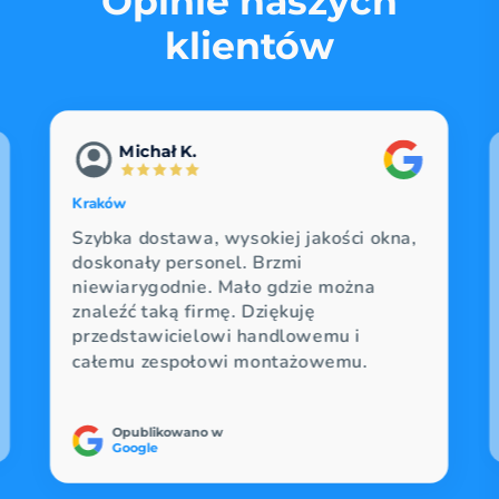
Opinie naszych
klientów
Łukasz
Łódź
Gorąco polecam, praca na 100%,
panowie nie tylko naprawili drzwi
balkonowe, które nie mogły być
zamknięte zimą, ale także sprawdzili
wszystkie okna, które ustawili i
nasmarowali. Ceny są przystępne.
Super.
Opublikowano w
Google