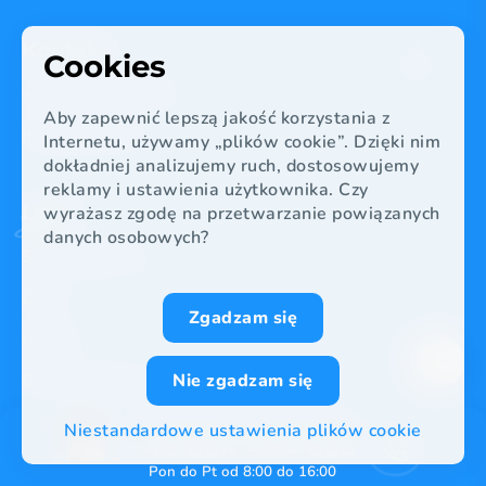
Kontakt
Cookies
+48 664 494 636
Aby zapewnić lepszą jakość korzystania z
info@volita.pl
Internetu, używamy „plików cookie”. Dzięki nim
dokładniej analizujemy ruch, dostosowujemy
reklamy i ustawienia użytkownika. Czy
Linki
wyrażasz zgodę na przetwarzanie powiązanych
danych osobowych?
Strona główna
O nas
Zgadzam się
Usługi
Gdzie działamy?
Nie zgadzam się
Oszczędności
Potrzebujesz pomicy,ZADZWOŃ
Niestandardowe ustawienia plików cookie
+48 664 494 636
Blog
Pon do Pt od 8:00 do 16:00