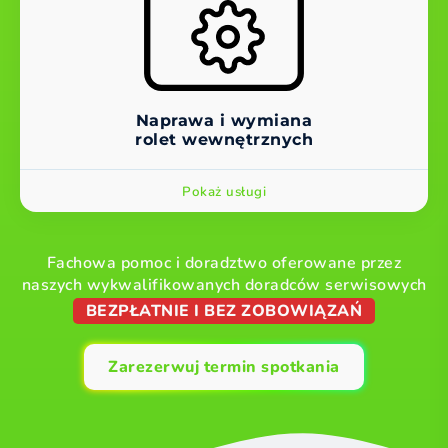
Naprawa i wymiana
rolet wewnętrznych
Pokaż usługi
Fachowa pomoc i doradztwo oferowane przez
naszych wykwalifikowanych doradców serwisowych
BEZPŁATNIE I BEZ ZOBOWIĄZAŃ
Zarezerwuj termin spotkania