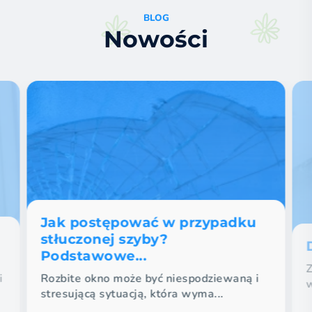
BLOG
Nowości
Jak postępować w przypadku
stłuczonej szyby?
Podstawowe...
i
Rozbite okno może być niespodziewaną i
w
stresującą sytuacją, która wyma...