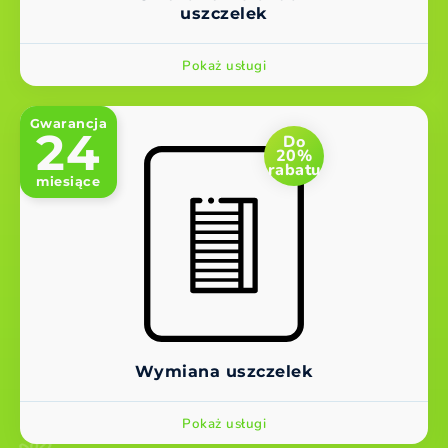
uszczelek
Pokaż usługi
Gwarancja
24
Do
20%
rabatu
miesiące
Wymiana uszczelek
Pokaż usługi