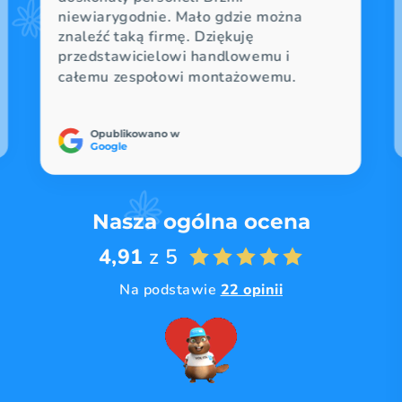
niewiarygodnie. Mało gdzie można
znaleźć taką firmę. Dziękuję
przedstawicielowi handlowemu i
całemu zespołowi montażowemu.
Opublikowano w
Google
Nasza ogólna ocena
4,91
z 5
Na podstawie
22 opinii