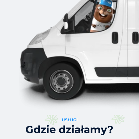
OFEROWANE USŁUGI
BEZPŁATNA niezobowiązująca
przegląd serwisowa z termowizją
Zadzwoń do nas, aby umówić się na wizyte
USŁUGI
Gdzie działamy?