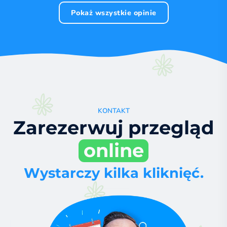
Pokaż wszystkie opinie
KONTAKT
Zarezerwuj przegląd
online
Wystarczy kilka kliknięć.