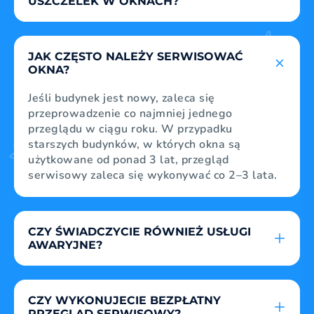
USZCZELEK W OKNACH?
W zależności od tego, jak stara jest uszczelka
w oknach, ważne jest, aby technik ją ocenił.
JAK CZĘSTO NALEŻY SERWISOWAĆ
Pozwoli to na stwierdzenie, czy uszczelka jest
OKNA?
pęknięta lub w inny sposób uszkodzona.
Jeśli budynek jest nowy, zaleca się
przeprowadzenie co najmniej jednego
przeglądu w ciągu roku. W przypadku
starszych budynków, w których okna są
użytkowane od ponad 3 lat, przegląd
serwisowy zaleca się wykonywać co 2–3 lata.
CZY ŚWIADCZYCIE RÓWNIEŻ USŁUGI
AWARYJNE?
Oczywiście ta usługa jest skierowana do osób,
które potrzebują natychmiastowej pomocy.
CZY WYKONUJECIE BEZPŁATNY
PRZYKŁAD: Nie można otworzyć drzwi
PRZEGLĄD SERWISOWY?