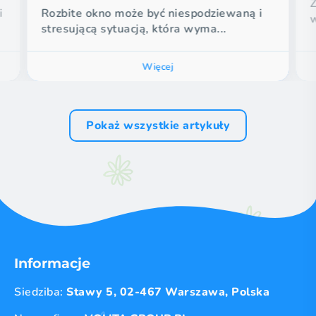
i
Rozbite okno może być niespodziewaną i
w
stresującą sytuacją, która wyma...
Więcej
Pokaż wszystkie artykuły
Informacje
Siedziba:
Stawy 5, 02-467 Warszawa, Polska