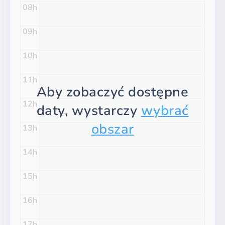
08
09
10
11
Aby zobaczyć dostępne
12
daty, wystarczy
wybrać
obszar
13
14
15
16
17