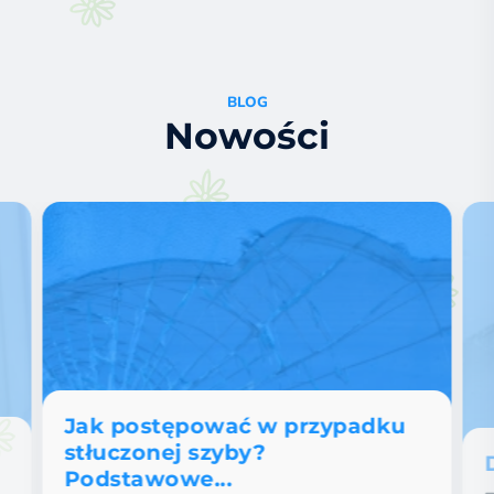
przyjedziemy do Ciebie na wizytę :)
BLOG
Nowości
Jak postępować w przypadku
stłuczonej szyby?
Podstawowe...