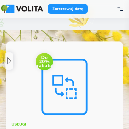
Zarezerwuj datę
Do
20%
rabatu
USŁUGI