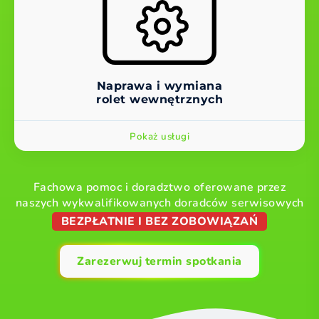
Naprawa i wymiana
rolet wewnętrznych
Pokaż usługi
Fachowa pomoc i doradztwo oferowane przez
naszych wykwalifikowanych doradców serwisowych
BEZPŁATNIE I BEZ ZOBOWIĄZAŃ
Zarezerwuj termin spotkania