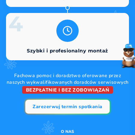
4
Szybki i profesionalny montaż
Fachowa pomoc i doradztwo oferowane przez
naszych wykwalifikowanych doradców serwisowych
BEZPŁATNIE I BEZ ZOBOWIĄZAŃ
Zarezerwuj termin spotkania
O NAS