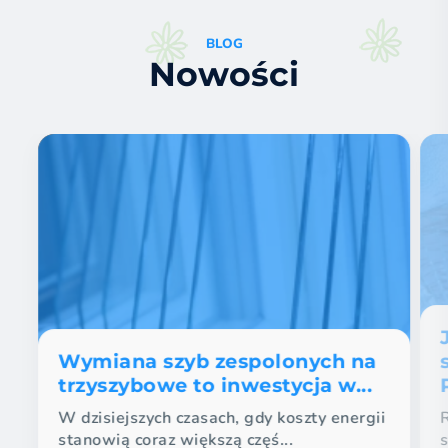
BLOG
Nowości
Wymiana szyb zespolonych na
trzyszybowe to inwestycja w...
W dzisiejszych czasach, gdy koszty energii
stanowią coraz większą częś...
s