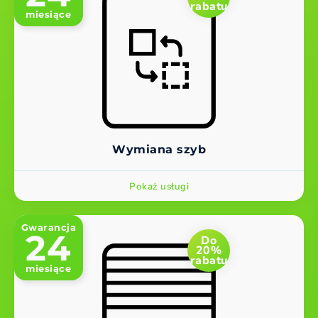
rabatu
miesiące
Wymiana szyb
Pokaż usługi
Gwarancja
24
Do
20%
rabatu
miesiące