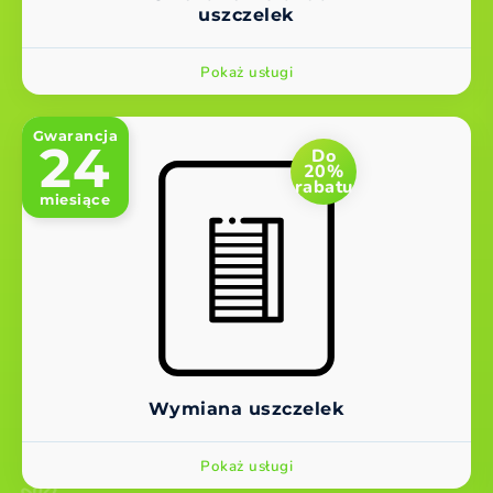
uszczelek
Pokaż usługi
Gwarancja
24
Do
20%
rabatu
miesiące
Wymiana uszczelek
Pokaż usługi