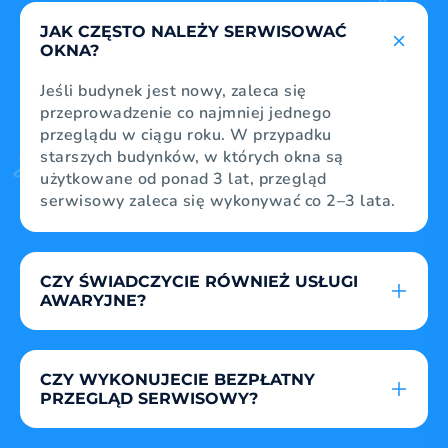
w oknach, ważne jest, aby technik ją ocenił.
JAK CZĘSTO NALEŻY SERWISOWAĆ
Pozwoli to na stwierdzenie, czy uszczelka jest
OKNA?
pęknięta lub w inny sposób uszkodzona.
Jeśli budynek jest nowy, zaleca się
przeprowadzenie co najmniej jednego
przeglądu w ciągu roku. W przypadku
starszych budynków, w których okna są
użytkowane od ponad 3 lat, przegląd
serwisowy zaleca się wykonywać co 2–3 lata.
CZY ŚWIADCZYCIE RÓWNIEŻ USŁUGI
AWARYJNE?
Oczywiście ta usługa jest skierowana do osób,
które potrzebują natychmiastowej pomocy.
CZY WYKONUJECIE BEZPŁATNY
PRZYKŁAD: Nie można otworzyć drzwi
PRZEGLĄD SERWISOWY?
balkonowych, zepsute zawiasy lub pęknięta
szyba.
Tak. W pierwszej kolejności odwiedzi Cię