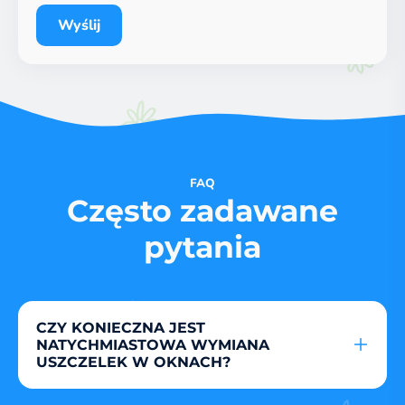
Wyślij
FAQ
Często zadawane
pytania
CZY KONIECZNA JEST
NATYCHMIASTOWA WYMIANA
USZCZELEK W OKNACH?
W zależności od tego, jak stara jest uszczelka