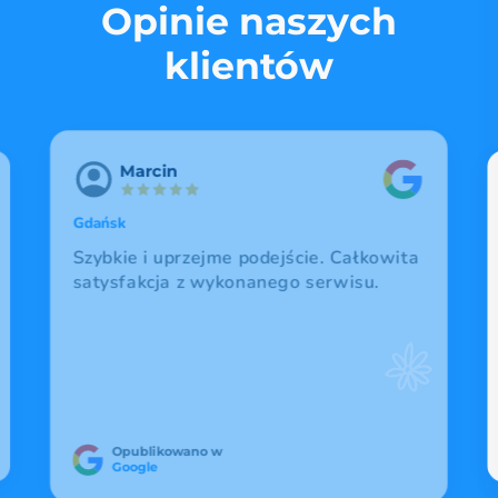
Opinie naszych
klientów
Zofia
Poznań
Chcielibyśmy podziękować za
bezproblemowy przebieg całej realizacji.
Opublikowano w
Google