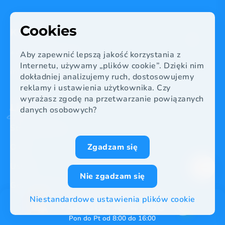
Cookies
Kontakt
+48 664 494 636
Aby zapewnić lepszą jakość korzystania z
Internetu, używamy „plików cookie”. Dzięki nim
info@volita.pl
dokładniej analizujemy ruch, dostosowujemy
reklamy i ustawienia użytkownika. Czy
wyrażasz zgodę na przetwarzanie powiązanych
Linki
danych osobowych?
Strona główna
O nas
Zgadzam się
Usługi
Nie zgadzam się
Gdzie działamy?
Potrzebujesz pomicy,ZADZWOŃ
Niestandardowe ustawienia plików cookie
Oszczędności
+48 664 494 636
Pon do Pt od 8:00 do 16:00
Blog