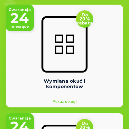
Gwarancja
24
Do
20%
rabatu
miesiące
Wymiana okuć i
komponentów
Pokaż usługi
Gwarancja
24
Do
20%