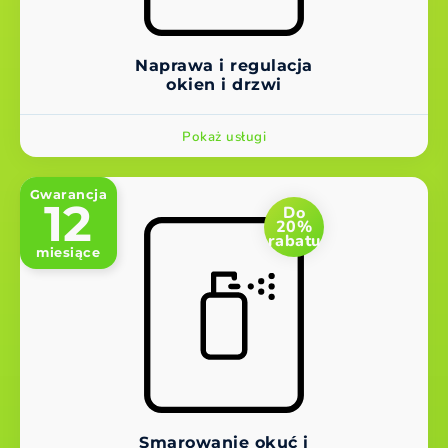
Naprawa i regulacja
okien i drzwi
Pokaż usługi
Gwarancja
12
Do
20%
rabatu
miesiące
Smarowanie okuć i