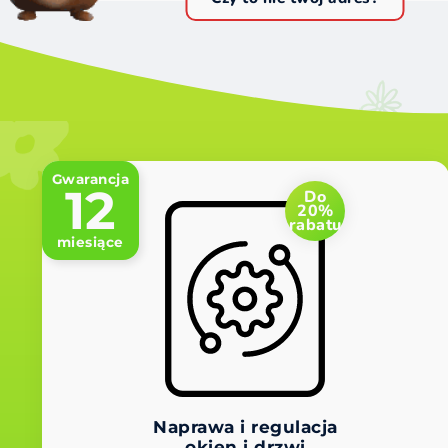
Gwarancja
12
Do
20%
rabatu
miesiące
Naprawa i regulacja
okien i drzwi