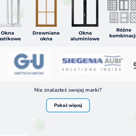
Różne
Okna
Drewniane
Okna
kombinacj
astikowe
okna
aluminiowe
Nie znalazłeś swojej marki?
Pokaż więcej