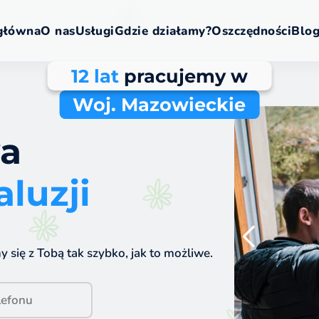
główna
O nas
Usługi
Gdzie działamy?
Oszczędności
Blo
12 lat
pracujemy w
Woj. Mazowieckie
wa
aluzji
się z Tobą tak szybko, jak to możliwe.