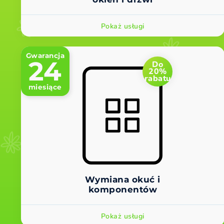
Pokaż usługi
Gwarancja
24
Do
20%
rabatu
miesiące
Wymiana okuć i
komponentów
Pokaż usługi