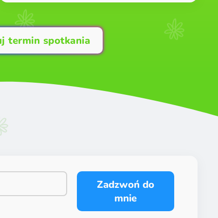
j termin spotkania
Zadzwoń do
mnie