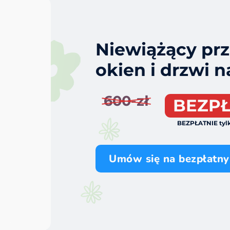
Niewiążący pr
okien i drzwi 
600-zł
BEZPŁ
BEZPŁATNIE tylk
Umów się na bezpłatny