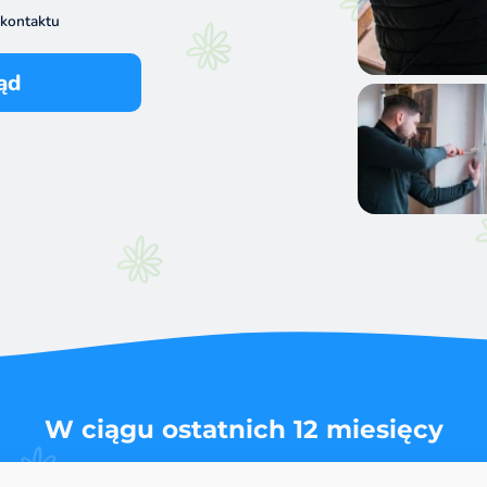
 kontaktu
ąd
W ciągu ostatnich 12 miesięcy