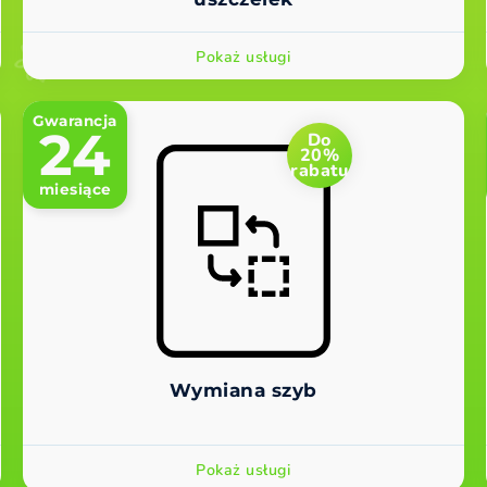
Pokaż usługi
Gwarancja
24
Do
20%
rabatu
miesiące
Wymiana szyb
Pokaż usługi