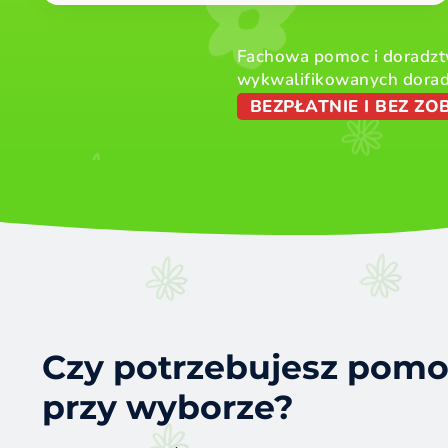
Fachowa pomoc i doradzt
wykwalifikowanych dora
BEZPŁATNIE I BEZ Z
Czy potrzebujesz pom
przy wyborze?