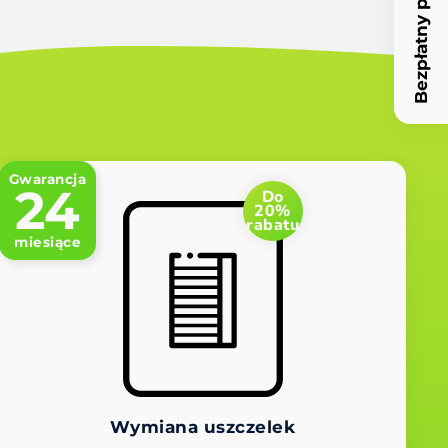
Bezpłatny przegląd
Gwarancja
24
Do
20%
rabatu
miesiące
Wymiana uszczelek