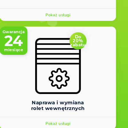
Pokaż usługi
Gwarancja
24
Do
20%
rabatu
miesiące
Naprawa i wymiana
rolet wewnętrznych
Pokaż usługi