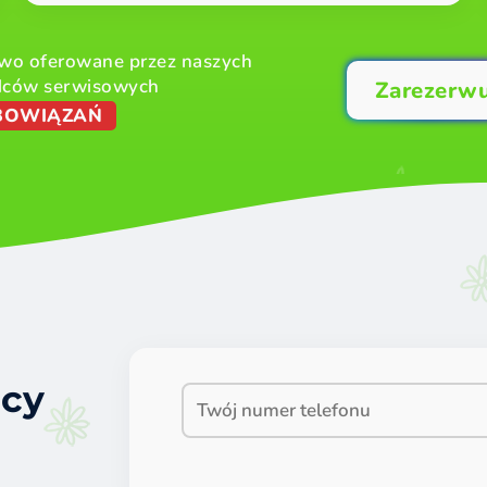
wo oferowane przez naszych
dców serwisowych
Zarezerwu
OBOWIĄZAŃ
ocy