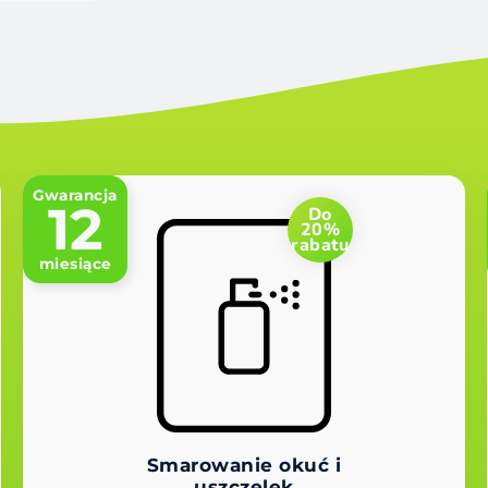
Gwarancja
12
Do
20%
rabatu
miesiące
Smarowanie okuć i
uszczelek